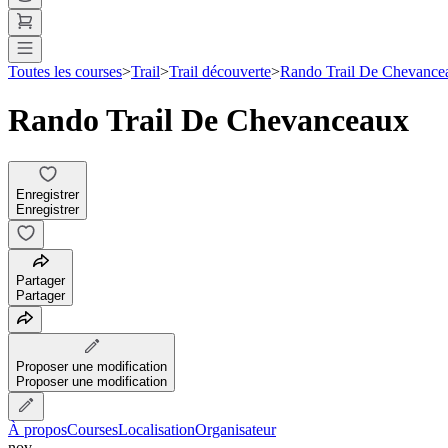
Toutes les courses
>
Trail
>
Trail découverte
>
Rando Trail De Chevance
Rando Trail De Chevanceaux
Enregistrer
Enregistrer
Partager
Partager
Proposer une modification
Proposer une modification
À propos
Courses
Localisation
Organisateur
nov.