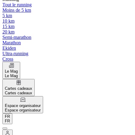
Tout le running
Moins de 5 km
5 km
10 km
15 km
20 km
Semi-marathon
Marathon
Ekiden
Ultra-running
Cross
Le Mag
Le Mag
Cartes cadeaux
Cartes cadeaux
Espace organisateur
Espace organisateur
FR
FR