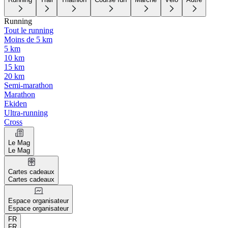
Running
Tout le running
Moins de 5 km
5 km
10 km
15 km
20 km
Semi-marathon
Marathon
Ekiden
Ultra-running
Cross
Le Mag
Le Mag
Cartes cadeaux
Cartes cadeaux
Espace organisateur
Espace organisateur
FR
FR