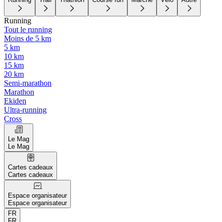
Running
Tout le running
Moins de 5 km
5 km
10 km
15 km
20 km
Semi-marathon
Marathon
Ekiden
Ultra-running
Cross
Le Mag
Le Mag
Cartes cadeaux
Cartes cadeaux
Espace organisateur
Espace organisateur
FR
FR