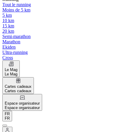
Tout le running
Moins de 5 km
5 km
10 km
15 km
20 km
Semi-marathon
Marathon
Ekiden
Ultra-running
Cross
Le Mag
Le Mag
Cartes cadeaux
Cartes cadeaux
Espace organisateur
Espace organisateur
FR
FR