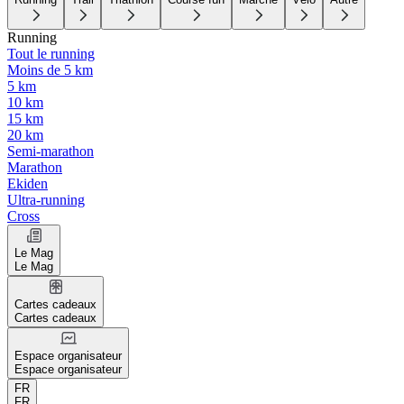
Running
Tout le running
Moins de 5 km
5 km
10 km
15 km
20 km
Semi-marathon
Marathon
Ekiden
Ultra-running
Cross
Le Mag
Le Mag
Cartes cadeaux
Cartes cadeaux
Espace organisateur
Espace organisateur
FR
FR