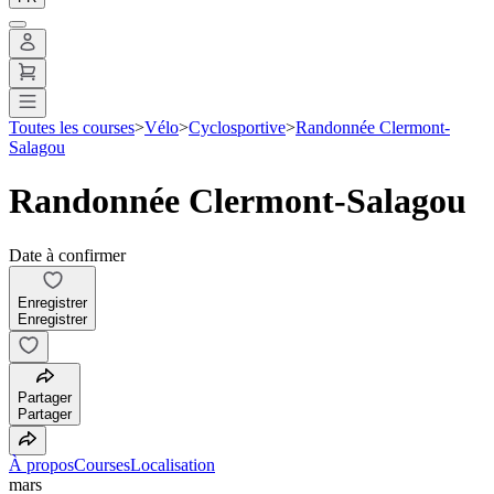
Toutes les courses
>
Vélo
>
Cyclosportive
>
Randonnée Clermont-
Salagou
Randonnée Clermont-Salagou
Date à confirmer
Enregistrer
Enregistrer
Partager
Partager
À propos
Courses
Localisation
mars