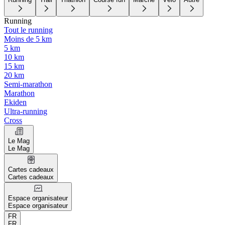
Running
Tout le running
Moins de 5 km
5 km
10 km
15 km
20 km
Semi-marathon
Marathon
Ekiden
Ultra-running
Cross
Le Mag
Le Mag
Cartes cadeaux
Cartes cadeaux
Espace organisateur
Espace organisateur
FR
FR