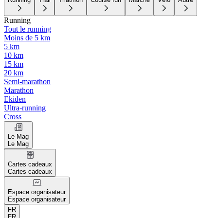
Running
Tout le running
Moins de 5 km
5 km
10 km
15 km
20 km
Semi-marathon
Marathon
Ekiden
Ultra-running
Cross
Le Mag
Le Mag
Cartes cadeaux
Cartes cadeaux
Espace organisateur
Espace organisateur
FR
FR