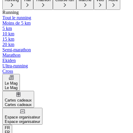
Running
Tout le running
Moins de 5 km
5 km
10 km
15 km
20 km
Semi-marathon
Marathon
Ekiden
Ultra-running
Cross
Le Mag
Le Mag
Cartes cadeaux
Cartes cadeaux
Espace organisateur
Espace organisateur
FR
FR