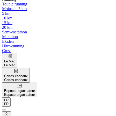
Tout le running
Moins de 5 km
5 km
10 km
15 km
20 km
Semi-marathon
Marathon
Ekiden
Ultra-running
Cross
Le Mag
Le Mag
Cartes cadeaux
Cartes cadeaux
Espace organisateur
Espace organisateur
FR
FR