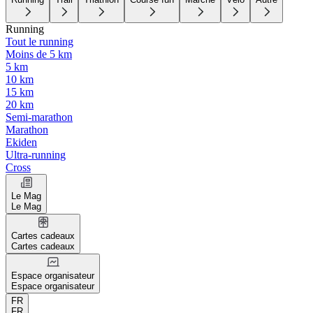
Running
Tout le running
Moins de 5 km
5 km
10 km
15 km
20 km
Semi-marathon
Marathon
Ekiden
Ultra-running
Cross
Le Mag
Le Mag
Cartes cadeaux
Cartes cadeaux
Espace organisateur
Espace organisateur
FR
FR