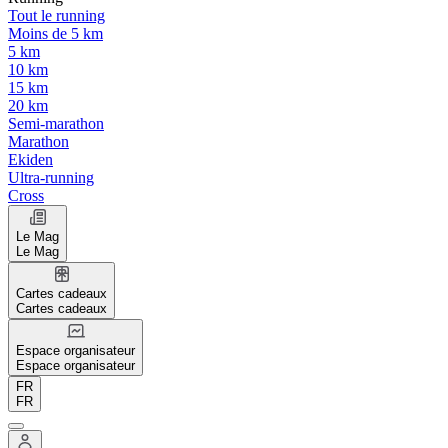
Tout le running
Moins de 5 km
5 km
10 km
15 km
20 km
Semi-marathon
Marathon
Ekiden
Ultra-running
Cross
Le Mag
Le Mag
Cartes cadeaux
Cartes cadeaux
Espace organisateur
Espace organisateur
FR
FR