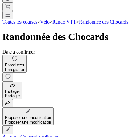
Toutes les courses
>
Vélo
>
Rando VTT
>
Randonnée des Chocards
Randonnée des Chocards
Date à confirmer
Enregistrer
Enregistrer
Partager
Partager
Proposer une modification
Proposer une modification
À propos
Courses
Localisation