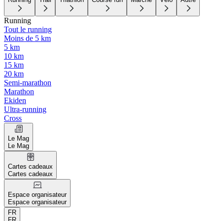
Running
Tout le running
Moins de 5 km
5 km
10 km
15 km
20 km
Semi-marathon
Marathon
Ekiden
Ultra-running
Cross
Le Mag
Le Mag
Cartes cadeaux
Cartes cadeaux
Espace organisateur
Espace organisateur
FR
FR