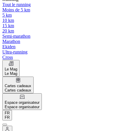
Tout le running
Moins de 5 km
5 km
10 km
15 km
20 km
Semi-marathon
Marathon
Ekiden
Ultra-running
Cross
Le Mag
Le Mag
Cartes cadeaux
Cartes cadeaux
Espace organisateur
Espace organisateur
FR
FR