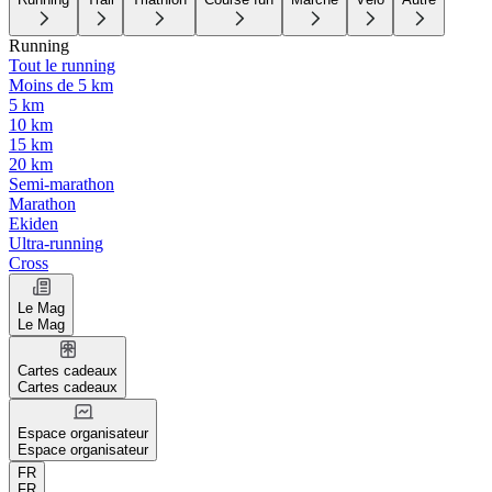
Running
Tout le running
Moins de 5 km
5 km
10 km
15 km
20 km
Semi-marathon
Marathon
Ekiden
Ultra-running
Cross
Le Mag
Le Mag
Cartes cadeaux
Cartes cadeaux
Espace organisateur
Espace organisateur
FR
FR