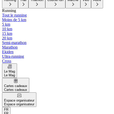
Running
Tout le running
Moins de 5 km
5 km
10 km
15 km
20 km
Semi-marathon
Marathon
Ekiden
Ultra-running
Cross
Le Mag
Le Mag
Cartes cadeaux
Cartes cadeaux
Espace organisateur
Espace organisateur
FR
FR