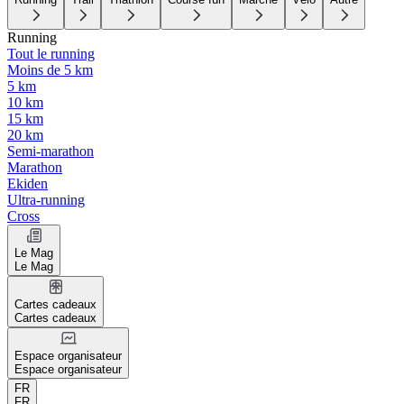
Running
Tout le running
Moins de 5 km
5 km
10 km
15 km
20 km
Semi-marathon
Marathon
Ekiden
Ultra-running
Cross
Le Mag
Le Mag
Cartes cadeaux
Cartes cadeaux
Espace organisateur
Espace organisateur
FR
FR