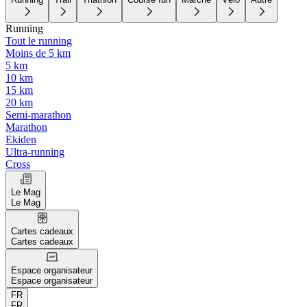
Running
Tout le running
Moins de 5 km
5 km
10 km
15 km
20 km
Semi-marathon
Marathon
Ekiden
Ultra-running
Cross
Le Mag
Le Mag
Cartes cadeaux
Cartes cadeaux
Espace organisateur
Espace organisateur
FR
FR