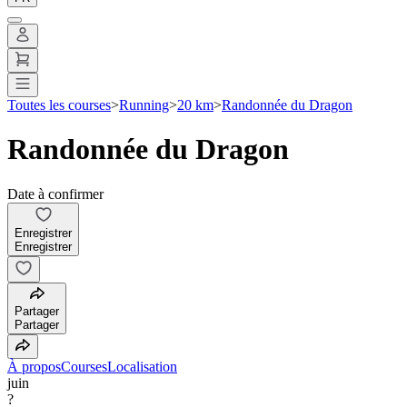
Toutes les courses
>
Running
>
20 km
>
Randonnée du Dragon
Randonnée du Dragon
Date à confirmer
Enregistrer
Enregistrer
Partager
Partager
À propos
Courses
Localisation
juin
?