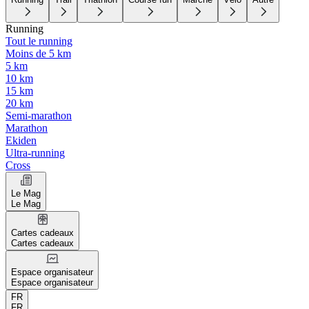
Running
Tout le running
Moins de 5 km
5 km
10 km
15 km
20 km
Semi-marathon
Marathon
Ekiden
Ultra-running
Cross
Le Mag
Le Mag
Cartes cadeaux
Cartes cadeaux
Espace organisateur
Espace organisateur
FR
FR