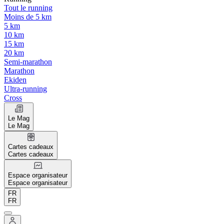
Tout le running
Moins de 5 km
5 km
10 km
15 km
20 km
Semi-marathon
Marathon
Ekiden
Ultra-running
Cross
Le Mag
Le Mag
Cartes cadeaux
Cartes cadeaux
Espace organisateur
Espace organisateur
FR
FR