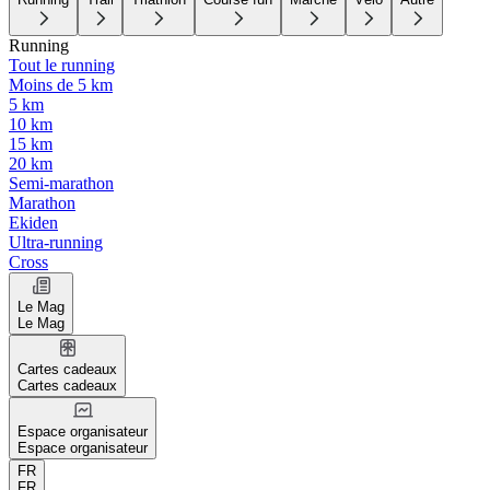
Running
Tout le running
Moins de 5 km
5 km
10 km
15 km
20 km
Semi-marathon
Marathon
Ekiden
Ultra-running
Cross
Le Mag
Le Mag
Cartes cadeaux
Cartes cadeaux
Espace organisateur
Espace organisateur
FR
FR