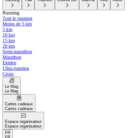
Running
Tout le running
Moins de 5 km
5 km
10 km
15 km
20 km
Semi-marathon
Marathon
Ekiden
Ultra-running
Cross
Le Mag
Le Mag
Cartes cadeaux
Cartes cadeaux
Espace organisateur
Espace organisateur
FR
FR