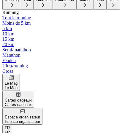
Running
Tout le running
Moins de 5 km
5 km
10 km
15 km
20 km
Semi-marathon
Marathon
Ekiden
Ultra-running
Cross
Le Mag
Le Mag
Cartes cadeaux
Cartes cadeaux
Espace organisateur
Espace organisateur
FR
FR