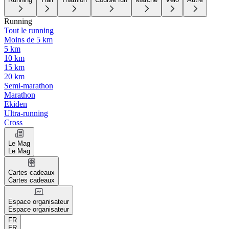
Running
Tout le running
Moins de 5 km
5 km
10 km
15 km
20 km
Semi-marathon
Marathon
Ekiden
Ultra-running
Cross
Le Mag
Le Mag
Cartes cadeaux
Cartes cadeaux
Espace organisateur
Espace organisateur
FR
FR