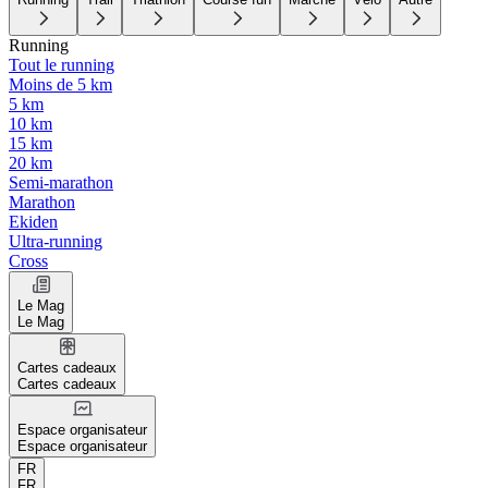
Running
Tout le running
Moins de 5 km
5 km
10 km
15 km
20 km
Semi-marathon
Marathon
Ekiden
Ultra-running
Cross
Le Mag
Le Mag
Cartes cadeaux
Cartes cadeaux
Espace organisateur
Espace organisateur
FR
FR