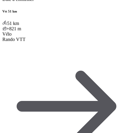
Vtt 51 km
51
km
+821
m
Vélo
Rando VTT