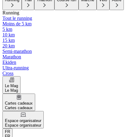
Running
Tout le running
Moins de 5 km
5 km
10 km
15 km
20 km
Semi-marathon
Marathon
Ekiden
Ultra-running
Cross
Le Mag
Le Mag
Cartes cadeaux
Cartes cadeaux
Espace organisateur
Espace organisateur
FR
FR