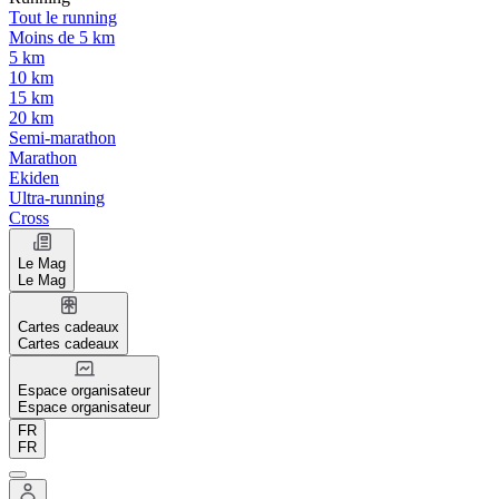
Tout le running
Moins de 5 km
5 km
10 km
15 km
20 km
Semi-marathon
Marathon
Ekiden
Ultra-running
Cross
Le Mag
Le Mag
Cartes cadeaux
Cartes cadeaux
Espace organisateur
Espace organisateur
FR
FR