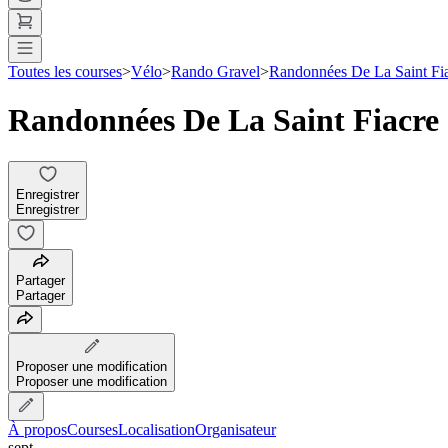
Toutes les courses
>
Vélo
>
Rando Gravel
>
Randonnées De La Saint Fi
Randonnées De La Saint Fiacre
Enregistrer
Enregistrer
Partager
Partager
Proposer une modification
Proposer une modification
À propos
Courses
Localisation
Organisateur
sept.