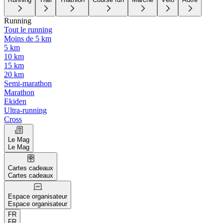
Running
Tout le running
Moins de 5 km
5 km
10 km
15 km
20 km
Semi-marathon
Marathon
Ekiden
Ultra-running
Cross
Le Mag
Le Mag
Cartes cadeaux
Cartes cadeaux
Espace organisateur
Espace organisateur
FR
FR