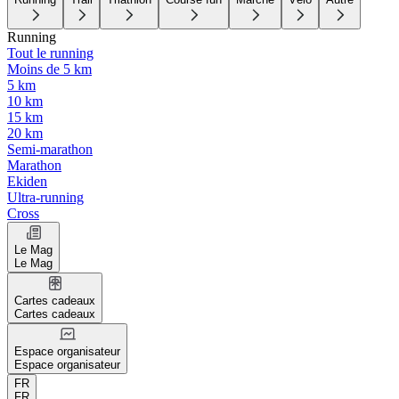
Running
Tout le running
Moins de 5 km
5 km
10 km
15 km
20 km
Semi-marathon
Marathon
Ekiden
Ultra-running
Cross
Le Mag
Le Mag
Cartes cadeaux
Cartes cadeaux
Espace organisateur
Espace organisateur
FR
FR