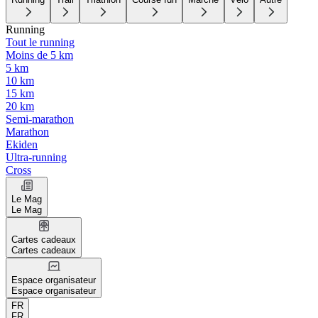
Running
Tout le running
Moins de 5 km
5 km
10 km
15 km
20 km
Semi-marathon
Marathon
Ekiden
Ultra-running
Cross
Le Mag
Le Mag
Cartes cadeaux
Cartes cadeaux
Espace organisateur
Espace organisateur
FR
FR