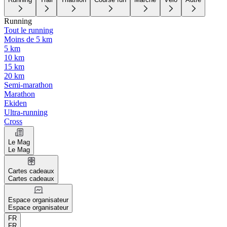
Running
Tout le running
Moins de 5 km
5 km
10 km
15 km
20 km
Semi-marathon
Marathon
Ekiden
Ultra-running
Cross
Le Mag
Le Mag
Cartes cadeaux
Cartes cadeaux
Espace organisateur
Espace organisateur
FR
FR