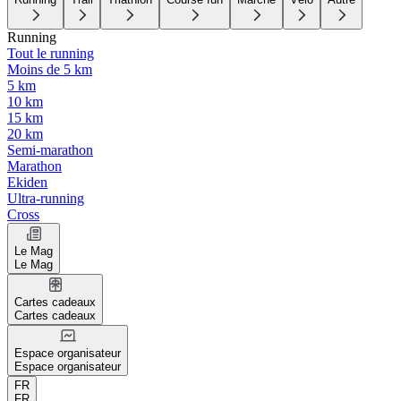
Running
Tout le running
Moins de 5 km
5 km
10 km
15 km
20 km
Semi-marathon
Marathon
Ekiden
Ultra-running
Cross
Le Mag
Le Mag
Cartes cadeaux
Cartes cadeaux
Espace organisateur
Espace organisateur
FR
FR