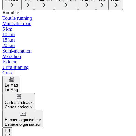
Running
Tout le running
Moins de 5 km
5 km
10 km
15 km
20 km
Semi-marathon
Marathon
Ekiden
Ultra-running
Cross
Le Mag
Le Mag
Cartes cadeaux
Cartes cadeaux
Espace organisateur
Espace organisateur
FR
FR