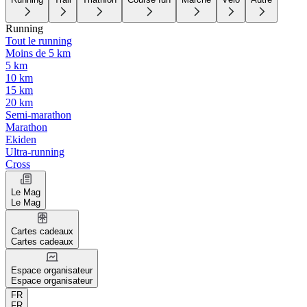
Running
Tout le running
Moins de 5 km
5 km
10 km
15 km
20 km
Semi-marathon
Marathon
Ekiden
Ultra-running
Cross
Le Mag
Le Mag
Cartes cadeaux
Cartes cadeaux
Espace organisateur
Espace organisateur
FR
FR