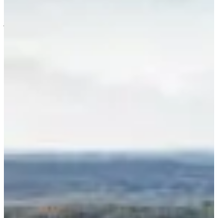
1 / 5
À propos
Courses
Localisation
Organisateur
juil.
?
Date
Juillet 2027
Date à confirmer
Lieu
Saint-Marcan
35 - Ille-et-Vilaine
Prêt·e à embarquer pour un voyage pas comme les autres ? Ici, pas
de chrono, pas de podium—juste une immersion sauvage et
magique au cœur d’une forêt mythique. Enfile tes chaussures,
Brocéliande t’attend.
Ce que tu vas trouver sur place :
Une forêt légendaire, littéralement. Comme tu n’as jamais vu.
Spoiler alert : les arbres en or, ça existe. Les fées aussi
🧚🏻 (ok ça on est moins sûrs) ;
Des sentiers boisés, des collines rocailleuses, des ruines