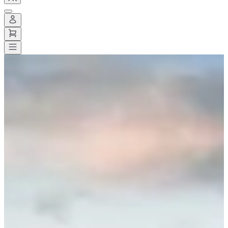
Toutes les courses
>
Marche
>
Randonnée pédestre
>
Road Trip de
Brocéliande
Road Trip de Brocéliande
Date à confirmer
Enregistrer
Enregistrer
Partager
Partager
Voir toutes les photos
Voir toutes les photos