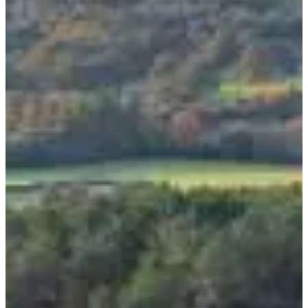
mystérieuses témoignant de l’histoire des lieux ;
11 autres marcheurs pour t'accompagner dans le voyage, et un
conteur d'histoires prêt à te dévoiler tous ses secrets ;
Un parcours d’un peu moins de 120 km à boucler en 6 jours.
Serre tes lacets, remonte ton short et c’est parti !
Focus parcours :
Repose tes cartes, Houdini. Sur le
Road Trip de Brocéliande
, tu
auras davantage besoin de bâtons de marche que de ta baguette
magique. Prépare-toi tout de même à en prendre plein les yeux sur
cette
randonnée pédestre
exceptionnelle. Ces terres de légendes ont
bien des surprises à te dévoiler. Tu connaîtras tout de la Légende du
roi Arthur après avoir foulé la forêt de Paimpont, trottiné autour de
l’étang de Trémelin, t’être admiré dans le miroir aux fées et avoir fait
un tour dans la chambre du loup.
Bref, l’aventure Road Trip, c’est 6 jours de randonnée pour faire le
Grand Tour de Brocéliande de Montfort à Tréhorenteuc, de quoi
(re)découvrir la région sous son meilleur jour. Celui du dépassement
de soi, de l’aventure.