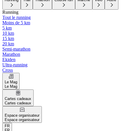
Running
Tout le running
Moins de 5 km
5 km
10 km
15 km
20 km
Semi-marathon
Marathon
Ekiden
Ultra-running
Cross
Le Mag
Le Mag
Cartes cadeaux
Cartes cadeaux
Espace organisateur
Espace organisateur
FR
FR