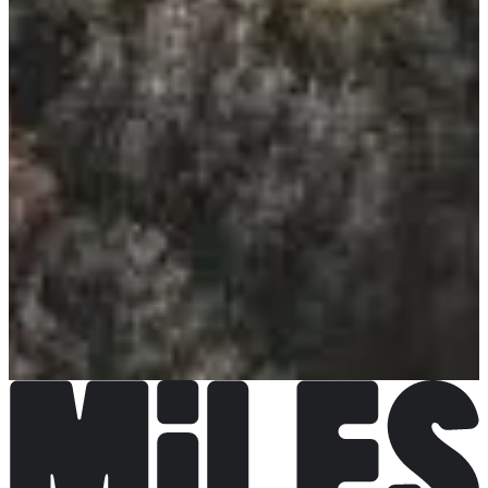
Plus d'info
Organisateur
Voir le site web
Voir le compte Instagram
Voir la page
Facebook
Choisir une Course
Randonnée 6 jours Session 1
Date à confirmer
Plus d'info
Plus d'info
Randonnée 6 jours session 2
Date à confirmer
Plus d'info
Plus d'info
Randonnée 6 jours session 3
Date à confirmer
Plus d'info
Plus d'info