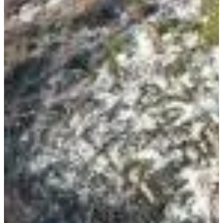
Plus d'info
Date à confirmer
Randonnée 6 jours session 2
118.5
km
Marche
Randonnée pédestre