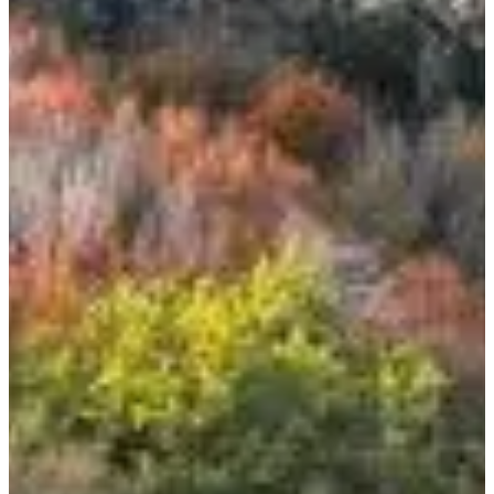
Dates d'inscription
Pas encore communiquées
Plus d'info
Plus d'info
août 2027
Date à confirmer
Randonnée 6 jours session 3
118.5
km
Marche
Randonnée pédestre