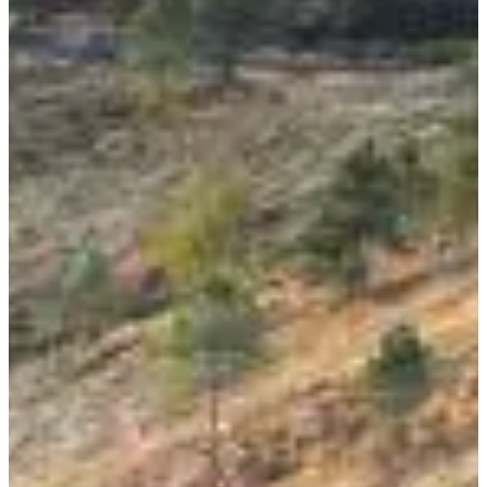
3 (super) raisons de participer :
Courir dans les paysages sublimes de la
Bretagne
profonde.
Étoiles dans les yeus garanties !
Le frisson de fouler un sol qui reste encore à ce jour
mystérieux et qui continue de faire couler de l’encre, et de la
sueur !
Plonger dans 6 jours de déconnexion totale. C’est toi, tes
jambes, ton cœur et la nature.
Courses
juillet 2027
Date à confirmer
Randonnée 6 jours Session 1
118.5
km
Marche
Randonnée pédestre