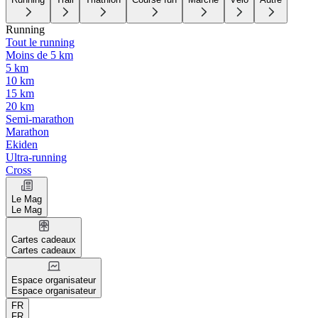
Running
Tout le running
Moins de 5 km
5 km
10 km
15 km
20 km
Semi-marathon
Marathon
Ekiden
Ultra-running
Cross
Le Mag
Le Mag
Cartes cadeaux
Cartes cadeaux
Espace organisateur
Espace organisateur
FR
FR