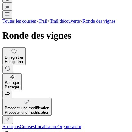
Toutes les courses
>
Trail
>
Trail découverte
>
Ronde des vignes
Ronde des vignes
Enregistrer
Enregistrer
Partager
Partager
Proposer une modification
Proposer une modification
À propos
Courses
Localisation
Organisateur
nov.