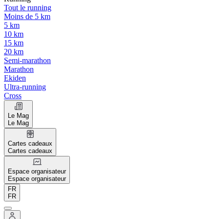
Tout le running
Moins de 5 km
5 km
10 km
15 km
20 km
Semi-marathon
Marathon
Ekiden
Ultra-running
Cross
Le Mag
Le Mag
Cartes cadeaux
Cartes cadeaux
Espace organisateur
Espace organisateur
FR
FR