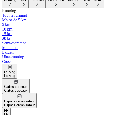
Running
Tout le running
Moins de 5 km
5 km
10 km
15 km
20 km
Semi-marathon
Marathon
Ekiden
Ultra-running
Cross
Le Mag
Le Mag
Cartes cadeaux
Cartes cadeaux
Espace organisateur
Espace organisateur
FR
FR