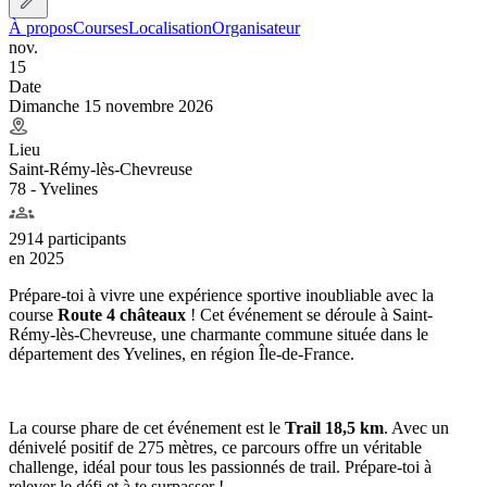
À propos
Courses
Localisation
Organisateur
nov.
15
Date
Dimanche 15 novembre 2026
Lieu
Saint-Rémy-lès-Chevreuse
78 - Yvelines
2914 participants
en
2025
Prépare-toi à vivre une expérience sportive inoubliable avec la
course
Route 4 châteaux
! Cet événement se déroule à Saint-
Rémy-lès-Chevreuse, une charmante commune située dans le
département des Yvelines, en région Île-de-France.
La course phare de cet événement est le
Trail 18,5 km
. Avec un
dénivelé positif de 275 mètres, ce parcours offre un véritable
challenge, idéal pour tous les passionnés de trail. Prépare-toi à
relever le défi et à te surpasser !