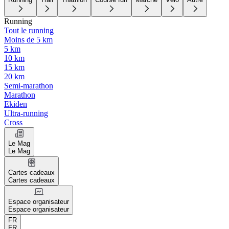
Running
Tout le running
Moins de 5 km
5 km
10 km
15 km
20 km
Semi-marathon
Marathon
Ekiden
Ultra-running
Cross
Le Mag
Le Mag
Cartes cadeaux
Cartes cadeaux
Espace organisateur
Espace organisateur
FR
FR