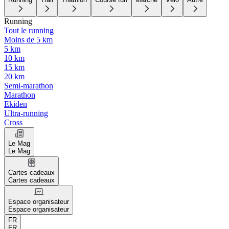
Running
Tout le running
Moins de 5 km
5 km
10 km
15 km
20 km
Semi-marathon
Marathon
Ekiden
Ultra-running
Cross
Le Mag
Le Mag
Cartes cadeaux
Cartes cadeaux
Espace organisateur
Espace organisateur
FR
FR