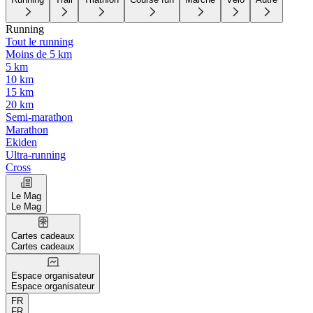
Running
Tout le running
Moins de 5 km
5 km
10 km
15 km
20 km
Semi-marathon
Marathon
Ekiden
Ultra-running
Cross
Le Mag
Le Mag
Cartes cadeaux
Cartes cadeaux
Espace organisateur
Espace organisateur
FR
FR