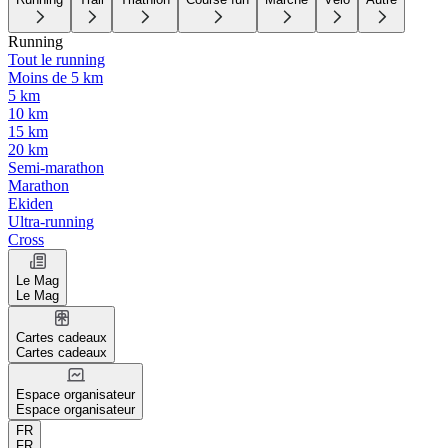
Running
Tout le running
Moins de 5 km
5 km
10 km
15 km
20 km
Semi-marathon
Marathon
Ekiden
Ultra-running
Cross
Le Mag
Le Mag
Cartes cadeaux
Cartes cadeaux
Espace organisateur
Espace organisateur
FR
FR