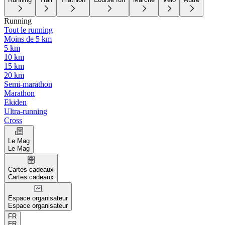
Running
Tout le running
Moins de 5 km
5 km
10 km
15 km
20 km
Semi-marathon
Marathon
Ekiden
Ultra-running
Cross
Le Mag
Le Mag
Cartes cadeaux
Cartes cadeaux
Espace organisateur
Espace organisateur
FR
FR