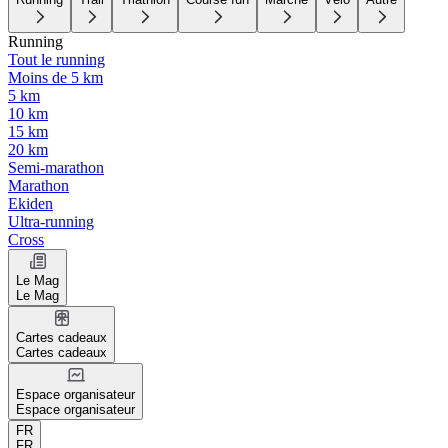
Running
Tout le running
Moins de 5 km
5 km
10 km
15 km
20 km
Semi-marathon
Marathon
Ekiden
Ultra-running
Cross
Le Mag
Le Mag
Cartes cadeaux
Cartes cadeaux
Espace organisateur
Espace organisateur
FR
FR