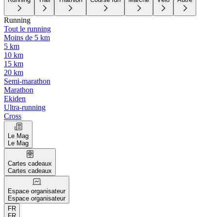
Running
Tout le running
Moins de 5 km
5 km
10 km
15 km
20 km
Semi-marathon
Marathon
Ekiden
Ultra-running
Cross
Le Mag
Le Mag
Cartes cadeaux
Cartes cadeaux
Espace organisateur
Espace organisateur
FR
FR