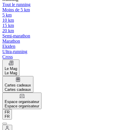
Tout le running
Moins de 5 km
5 km
10 km
15 km
20 km
Semi-marathon
Marathon
Ekiden
Ultra-running
Cross
Le Mag
Le Mag
Cartes cadeaux
Cartes cadeaux
Espace organisateur
Espace organisateur
FR
FR