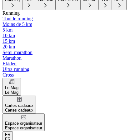
Running
Tout le running
Moins de 5 km
5 km
10 km
15 km
20 km
Semi-marathon
Marathon
Ekiden
Ultra-running
Cross
Le Mag
Le Mag
Cartes cadeaux
Cartes cadeaux
Espace organisateur
Espace organisateur
FR
FR