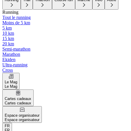
Running
Tout le running
Moins de 5 km
5 km
10 km
15 km
20 km
Semi-marathon
Marathon
Ekiden
Ultra-running
Cross
Le Mag
Le Mag
Cartes cadeaux
Cartes cadeaux
Espace organisateur
Espace organisateur
FR
FR