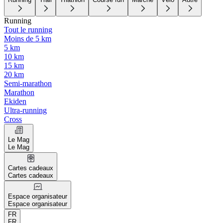
Running
Tout le running
Moins de 5 km
5 km
10 km
15 km
20 km
Semi-marathon
Marathon
Ekiden
Ultra-running
Cross
Le Mag
Le Mag
Cartes cadeaux
Cartes cadeaux
Espace organisateur
Espace organisateur
FR
FR