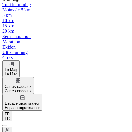
Tout le running
Moins de 5 km
5 km
10 km
15 km
20 km
Semi-marathon
Marathon
Ekiden
Ultra-running
Cross
Le Mag
Le Mag
Cartes cadeaux
Cartes cadeaux
Espace organisateur
Espace organisateur
FR
FR