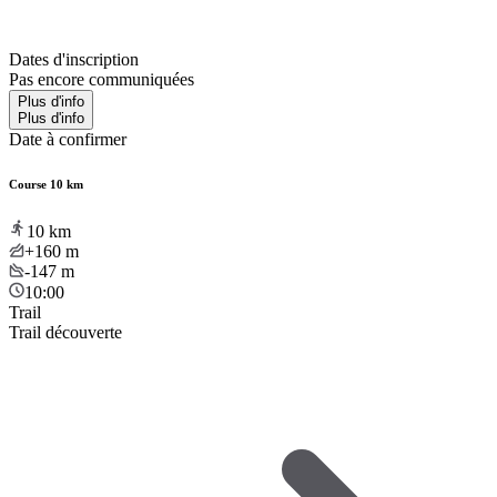
Dates d'inscription
Pas encore communiquées
Plus d'info
Plus d'info
Date à confirmer
Course 10 km
10
km
+160
m
-147
m
10:00
Trail
Trail découverte