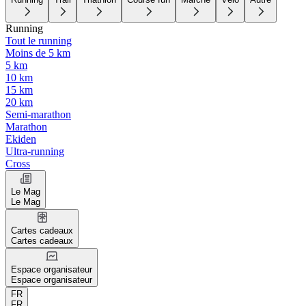
Running
Tout le running
Moins de 5 km
5 km
10 km
15 km
20 km
Semi-marathon
Marathon
Ekiden
Ultra-running
Cross
Le Mag
Le Mag
Cartes cadeaux
Cartes cadeaux
Espace organisateur
Espace organisateur
FR
FR