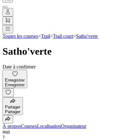
Toutes les courses
>
Trail
>
Trail court
>
Satho'verte
Satho'verte
Date à confirmer
Enregistrer
Enregistrer
Partager
Partager
À propos
Courses
Localisation
Organisateur
mai
?